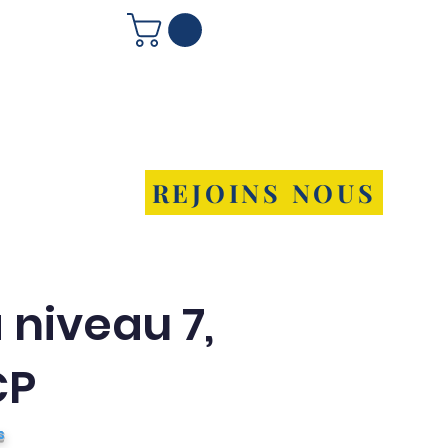
REJOINS NOUS
Témoignages
Contact
 niveau 7,
CP
s