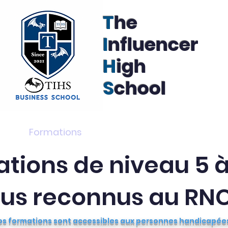
T
he
I
nfluencer
H
igh
S
chool
pus
Formations
Recrutement
Actualités
tions de niveau 5 à
ous reconnus au RN
os formations sont accessibles aux personnes handicapée