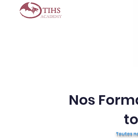
Accueil
TIHS
Nos cam
Nos Forma
t
Toutes n