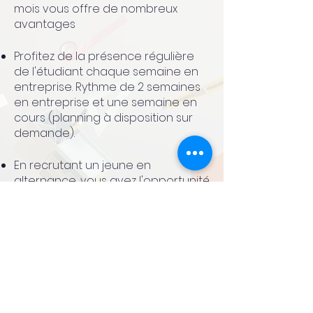
mois vous offre de nombreux
avantages
Profitez de la présence régulière
de l'étudiant chaque semaine en
entreprise. Rythme de 2 semaines
en entreprise et une semaine en
cours (planning à disposition sur
demande).
En recrutant un jeune en
alternance, vous avez l'opportunité
de former un collaborateur selon
vos méthodes et votre culture
d'entreprise, avec la perspective
de l'intégrer définitivement à votre
équipe à terme.