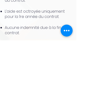
du contrat.
L’aide est octroyée uniquement
pour la 1re année du contrat.
Aucune indemnité due à la fin du
contrat.
Réduction des cotisations
patronales de sécurité sociale
selon la loi Fillon, basée sur les
effectifs de l'entreprise et les
salaires jusqu'à 1,6 SMIC.
(
www.urssaf.fr
)
Aucune prise en compte dans les
seuils sociaux et l'effectif.
Frais de formation pris en charge
par votre Organisme Paritaire